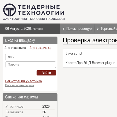
06 Августа 2026
,
Поиск процедур
Торговый 
Четверг
Проверка электро
Вход на площадку
Для участника
Для заказчика
Java script
Логин
КриптоПро ЭЦП Browser plug-in
Пароль
Войти
Регистрация участника
Восстановить пароль
Статистика системы
Участников
2326
Заказчиков
36