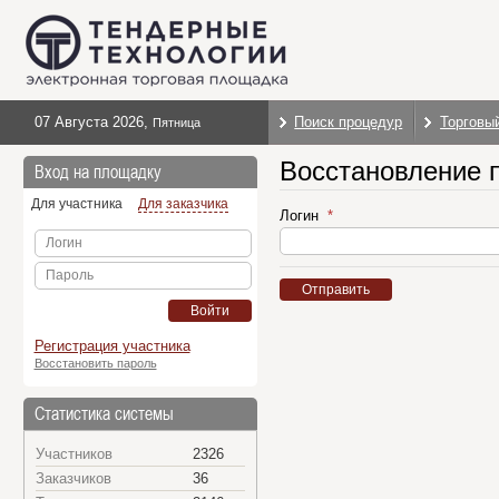
07 Августа 2026
,
Поиск процедур
Торговы
Пятница
Восстановление 
Вход на площадку
Для участника
Для заказчика
Логин
Логин
Пароль
Отправить
Войти
Регистрация участника
Восстановить пароль
Статистика системы
Участников
2326
Заказчиков
36