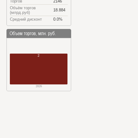
Торгов
2146
Объём торгов
18.884
(млрд.руб)
Средний дисконт
0.0%
Объем торгов, млн. руб.
2
2026