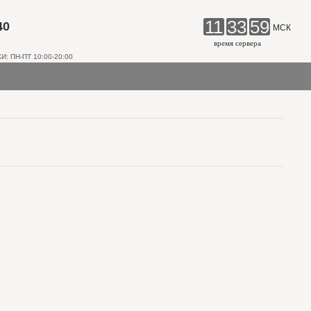
11
33
59
40
МСК
время сервера
 ПН-ПТ 10:00-20:00