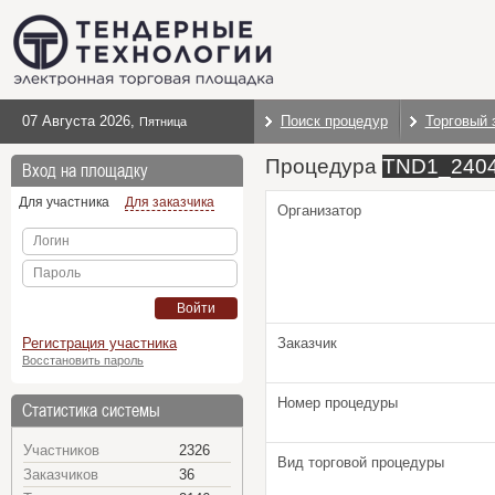
07 Августа 2026
,
Поиск процедур
Торговый 
Пятница
Процедура
TND1_240
Вход на площадку
Для участника
Для заказчика
Организатор
Логин
Пароль
Войти
Регистрация участника
Заказчик
Восстановить пароль
Номер процедуры
Статистика системы
Участников
2326
Вид торговой процедуры
Заказчиков
36