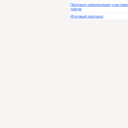
Протокол определения участник
торгов
Итоговый протокол